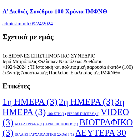
Α’ Διεθνές Συνέδριο 100 Χρόνια ΙΜΦΝΘ
admin-imfnth
09/24/2024
Σχετικά με εμάς
1ο ΔΙΕΘΝΕΣ ΕΠΙΣΤΗΜΟΝΙΚΟ ΣΥΝΕΔΡΙΟ
Ιερά Μητρόπολις Φιλίππων Νεαπόλεως & Θάσου
«1924-2024 : Ἡ ἱστορικὴ καὶ πολιτισμικὴ παρουσία ἑκατόν (100)
ἐτῶν τῆς Ἀποστολικῆς Παυλείου Ἐκκλησίας τῆς ΙΜΦΝΘ»
Ετικέτες
1η ΗΜΕΡΑ
(3)
2η ΗΜΕΡΑ
(3)
3η
ΗΜΕΡΑ
(3)
VIDEO
100 ΕΤΗ
(1)
PIERRE DUCREY
(1)
(3)
ΒΙΟΓΡΑΦΙΚΟ
ΑΓΙΑ ΛΕΙΨΑΝΑ
(1)
ΑΡΧΙΕΠΙΣΚΟΠΟΣ
(1)
(3)
ΔΕΥΤΕΡΑ 30
ΓΑΛ­ΛΙΚΗ ΑΡΧΑΙΟΛΟΓΙΚΗ ΣΧΟΛΗ
(1)