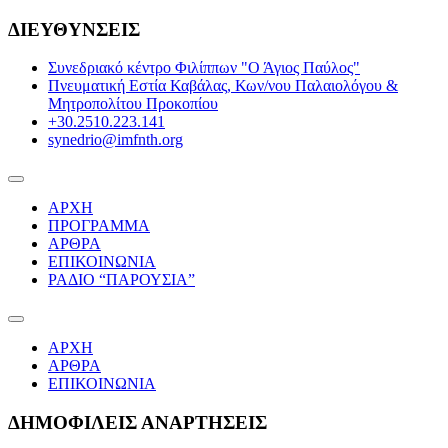
Skip
ΔΙΕΥΘΥΝΣΕΙΣ
to
content
Συνεδριακό κέντρο Φιλίππων "Ο Άγιος Παύλος"
Πνευματική Εστία Καβάλας, Κων/νου Παλαιολόγου &
Μητροπολίτου Προκοπίου
+30.2510.223.141
synedrio@imfnth.org
28-29-30 ΣΕΠΤΕΜΒΡΙΟΥ 2024
Α' ΔΙΕΘΝΕΣ ΣΥΝΕΔΡΙΟ 100 ΧΡΟΝΙΑ
ΑΡΧΗ
ΙΜΦΝΘ
ΠΡΟΓΡΑΜΜΑ
ΑΡΘΡΑ
ΕΠΙΚΟΙΝΩΝΙΑ
ΡΑΔΙΟ “ΠΑΡΟΥΣΙΑ”
ΑΡΧΗ
ΑΡΘΡΑ
ΕΠΙΚΟΙΝΩΝΙΑ
ΔΗΜΟΦΙΛΕΙΣ ΑΝΑΡΤΗΣΕΙΣ