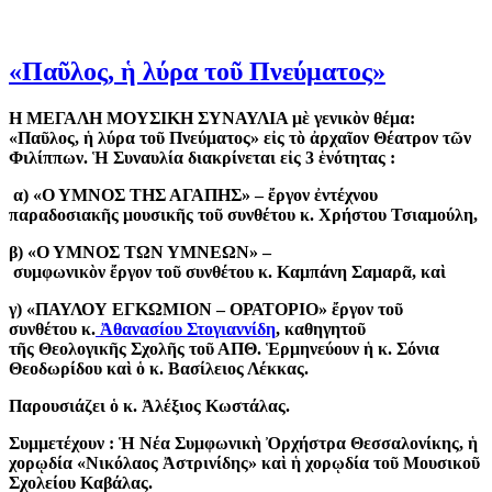
«Παῦλος, ἡ λύρα τοῦ Πνεύματος»
Η ΜΕΓΑΛΗ ΜΟΥΣΙΚΗ ΣΥΝΑΥΛΙΑ μὲ γενικὸν θέμα:
«Παῦλος, ἡ λύρα τοῦ Πνεύματος» εἰς τὸ ἀρχαῖον Θέατρον τῶν
Φιλίππων. Ἡ Συν­αυλία διακρίνεται εἰς 3 ἑνότητας :
α) «Ο ΥΜΝΟΣ ΤΗΣ ΑΓΑΠΗΣ» – ἔργον ἐντέχνου
παραδοσιακῆς μουσικῆς τοῦ συνθέτου κ. Χρήστου Τσιαμούλη,
β) «Ο ΥΜΝΟΣ ΤΩΝ ΥΜΝΕΩΝ» –
συμφωνικὸν ἔργον τοῦ συνθέτου κ. Καμπάνη Σαμαρᾶ, καὶ
γ) «ΠΑΥΛΟΥ ΕΓΚΩΜΙΟΝ – ΟΡΑ­ΤΟΡΙΟ» ἔργον τοῦ
συνθέτου κ.
Ἀθανασίου Στογιαννίδη
, καθηγητοῦ
τῆς Θεολογικῆς Σχολῆς τοῦ ΑΠΘ. Ἑρμηνεύουν ἡ κ. Σόνια
Θεοδω­ρίδου καὶ ὁ κ. Βασίλειος Λέκκας.
Παρουσιάζει ὁ κ. Ἀλέξιος Κωστά­λας.
Συμμετέχουν : Ἡ Νέα Συμφωνικὴ Ὀρχήστρα Θεσσαλονίκης, ἡ
χορῳδία «Νικόλαος Ἀστρινίδης» καὶ ἡ χορῳδία τοῦ Μουσικοῦ
Σχο­λείου Καβάλας.